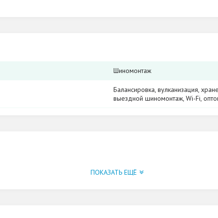
Шиномонтаж
Балансировка, вулканизация, хран
выездной шиномонтаж, Wi-Fi, опт
. Дерендяева, 29 в городе Кирове. К вашим услугам: ба
ПОКАЗАТЬ ЕЩЁ
таж, Wi-Fi, оптовые продажи.