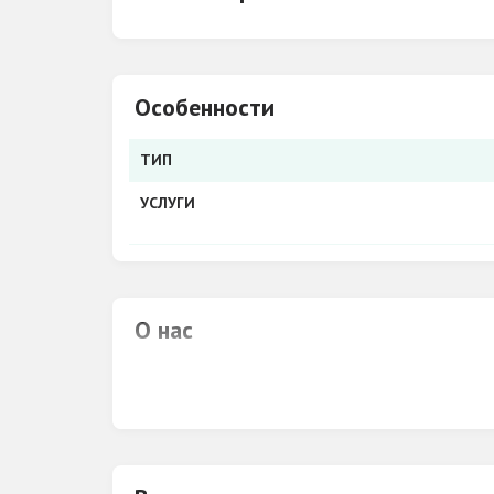
Особенности
ТИП
УСЛУГИ
О нас
Шиномонтаж АвтоМакс43, расположен на ул
шиномонтаж, грузовой, выездной шиномон