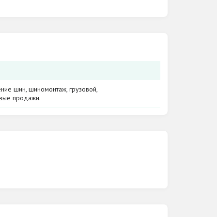
ение шин, шиномонтаж, грузовой,
овые продажи.
лансировка, вулканизация, хранение шин,