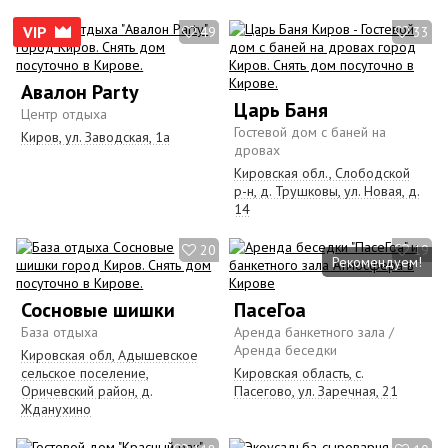
VIP
49
33
Авалон Party
Царь Баня
Центр отдыха
Гостевой дом с баней на
Киров, ул. Заводская, 1а
дровах
Кировская обл., Слободской
р-н, д. Трушковы, ул. Новая, д.
14
20
19
Рекомендуем!
Сосновые шишки
ПасеГоа
База отдыха
Аренда банкетного зала /
Аренда беседки
Кировская обл, Адышевское
сельское поселение,
Кировская область, с.
Оричевский район, д.
Пасегово, ул. Заречная, 21
Жданухино