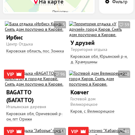
На карте
Фильтр
55
59
Ирбис
У друзей
Центр Отдыха
Территория отдыха
Кировская область, пос. Зониха
Кировская обл, Юрьянский р-н,
д. Храмушины
VIP
96
40
BAGATTO
Ковчег
(БАГАТТО)
Гостевой дом
Великорецкое
Итальянская деревня
Киров, с. Великорецкое
Кировская обл, Оричевский р-
он, пгт Стрижи
VIP
VIP
58
41