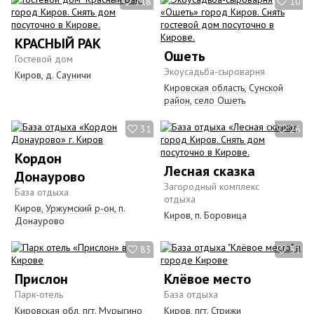
118
10
КРАСНЫЙ РАК
Ошеть
Гостевой дом
Экоусадьба-сыроварня
Киров, д. Сауничи
Кировская область, Сунской
район, село Ошеть
31
26
Кордон
Лесная сказка
Донаурово
Загородный комплекс
База отдыха
отдыха
Киров, Уржумский р-он, п.
Киров, п. Боровица
Донаурово
83
51
Прислон
Клёвое место
Парк-отель
База отдыха
Кировская обл, пгт. Мурыгино
Киров, пгт. Стрижи