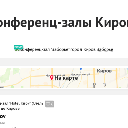
онференц-залы Киро
Заборье
На карте
6
rov
зал