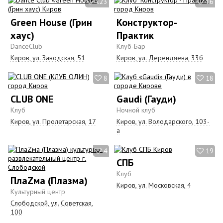
123
16
Green House (Грин
Конструктор-
хаус)
Практик
DanceClub
Клуб-Бар
Киров, ул. Заводская, 51
Киров, ул. Дерендяева, 33б
8
18
CLUB ONE
Gaudi (Гауди)
Клуб
Ночной клуб
Киров, ул. Пролетарская, 17
Киров, ул. Володарского, 103-
а
4
19
СПБ
Клуб
ПлаZма (Плазма)
Киров, yл. Московская, 4
Культурный центр
Слободской, ул. Советская,
100