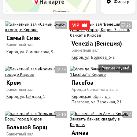
На карте
Фильтр
VIP
67
26
Самый Смак
Venezia (Венеция)
Банкетный зал
Банкетный зал
Киров, ул. Ломоносова, 9
Киров, ул. Волкова, 6-а
Рекомендуем!
44
19
Крем
ПасеГоа
Банкетный зал
Аренда банкетного зала
Киров, ул. Гайдара, 1
Кировская область, с.
Пасегово, ул. Заречная, 21
10
7
Большой Борщ
Алмаз
Банкетный зал