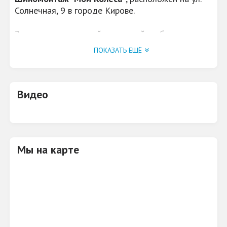
Солнечная, 9 в городе Кирове.
Занимаются покупкой, продажей и обменом
колёс. Купят ваши колеса за хорошие деньги!
ПОКАЗАТЬ ЕЩЁ
Для всех открыт шиномонтаж по супер-цене!
Видео
Мы на карте