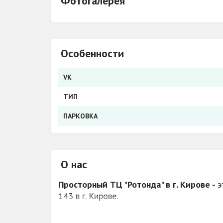
Фотогалерея
Особенности
VK
ТИП
ПАРКОВКА
О нас
Просторный ТЦ "Ротонда" в г. Кирове -
э
143 в г. Кирове.
В этом месте перед вами открывается ши