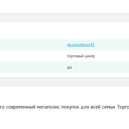
vk.com/rkirov43
торговый центр
да
то современный мегаполис покупок для всей семьи. Торго
рокий ассортимент одежды и обуви, мебели в наличии и 