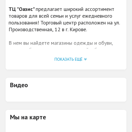
ТЦ "Оазис"
предлагает широкий ассортимент
товаров для всей семьи и услуг ежедневного
пользования! Торговый центр расположен на ул.
Производственная, 12 в г. Кирове.
В нем вы найдете магазины одежды и обуви,
нижнего белья, товаров для детей и будущих
мам, товаров для животных, магазины косметики
ПОКАЗАТЬ ЕЩЁ
и парфюмерии, туристические и другие услуги.
Видео
Мы на карте