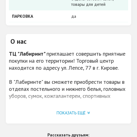
товары для детей
ПАРКОВКА
да
О нас
ТЦ "Лабиринт"
приглашает совершить приятные
покупки на его территории! Торговый центр
находится по адресу ул. Лепсе, 77 в г. Кирове.
В "Лабиринте" вы сможете приобрести товары в
отделах постельного и нижнего белья, головных
уборов, сумок, кожгалантереи, спортивных
товаров, книг, канцтоваров, натяжных потолков,
пластиковых окон, игрушек, инструментов и
ПОКАЗАТЬ ЕЩЁ
компьютеров.
Рассказать друзьям: