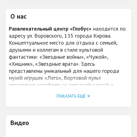
О нас
Развлекательный центр «Глобус»
находится по
адресу ул. Воровского, 135 города Кирова.
Концептуальное место для отдыха с семьей,
друзьями и коллегам в стиле культовой
фантастики: «Звездные войны», «Чужой»,
«Хищник», «Звездные врата». Здесь
представлены уникальный для нашего города
музей игрушек «Лего», бортовой пульт
управления кораблем со звездной картой и
микросхемы, фигуры Чужого и Хищника,
ПОКАЗАТЬ ЕЩЁ
выполненные в полный рост.
Для вас:
• Караоке-зал на 70 посадочных мест
Видео
• 8 дорожек боулинга
• Кинотеатр с тремя кинозалами