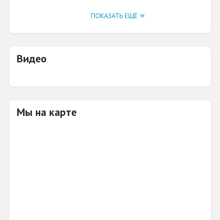
Запчасти для автомобилей иностранного
ПОКАЗАТЬ ЕЩЁ
производства.
Видео
Мы на карте