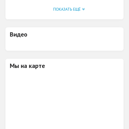
Запчасти для автомобилей иностранного
ПОКАЗАТЬ ЕЩЁ
производства.
Видео
Мы на карте