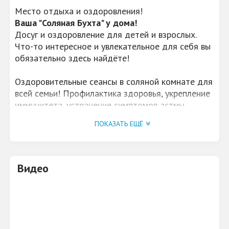
Место отдыха и оздоровления!
Ваша "Соляная Бухта" у дома!
Досуг и оздоровление для детей и взрослых.
Что-то интересное и увлекательное для себя вы
обязательно здесь найдёте!
Оздоровительные сеансы в соляной комнате для
всей семьи! Профилактика здоровья, укрепление
иммунитета, устранение симптомов астмы,
аллергии, аденоидов и не только!
ПОКАЗАТЬ ЕЩЁ
А еще в соляной можно устроить необычное
романтическое свидание.
Специально для Вас:
Видео
обучающие занятия для детей (репетиторы,
подготовка к школе скорочтение, логопедия,
английский в соляной);
мастер-классы для детей и взрослых,