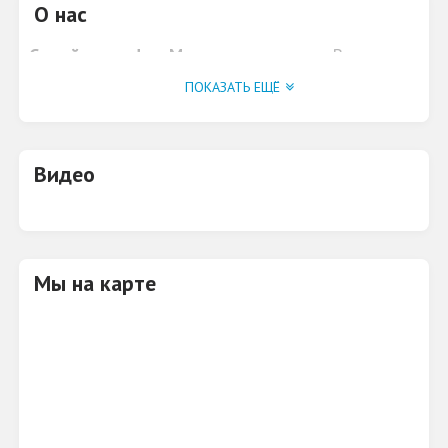
О нас
Семейное кафе «Маленькая страна».
В меню
кафе - десерты, выпечка, молочные коктейли,
ПОКАЗАТЬ ЕЩЁ
мороженое.
Видео
Мы на карте