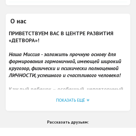
О нас
ПРИВЕТСТВУЕМ ВАС В ЦЕНТРЕ РАЗВИТИЯ
«ДЕТВОРА»!
Наша Миссия - заложить прочную основу для
формирования гармоничной, имеющей широкий
кругозор, физически и психически полноценной
ЛИЧНОСТИ, успешного и счастливого человека!
Каждый ребенок – особенный, неповторимый,
каждый ребенок – это самое настоящее чудо!
ПОКАЗАТЬ ЕЩЁ
В детском центре «Детвора»
это понимают –
этим живут, отдавая часть своего тепла и любви
Рассказать друзьям:
каждому ребенку!