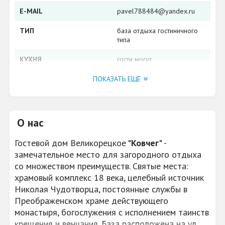
E-MAIL
pavel788484@yandex.ru
ТИП
база отдыха гостиничного
типа
КУХНЯ
гости могут
самостоятельно готовить
на общей кухне и
ПОКАЗАТЬ ЕЩЁ
мангалах, или заказать
трехразовое питание на
базе отдыха.
О нас
РАЗВЛЕЧЕНИЯ
бильярд, спутниковое ТВ,
настольный теннис,
Гостевой дом Великорецкое
"Ковчег"
-
спортивный тренажерный
зал, настольный футбол
замечательное место для загородного отдыха
со множеством преимуществ. Святые места:
ВОЗМОЖНОСТЬ
торжества по случаю
храмовый комплекс 18 века, целебный источник
ОРГАНИЗОВАТЬ
православных
Николая Чудотворца, постоянные службы в
праздников, крещения,
венчания; свадьбы,
Преображенском храме действующего
юбилея, дня рождения
монастыря, богослужения с исполнением таинств
до 28 чел
крещения и венчания. База расположена на ул.