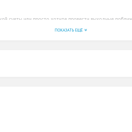
ской суеты или просто хотите провести выходные поближ
истый воздух, незабываемые пейзажи, лесные прогулки и
ПОКАЗАТЬ ЕЩЁ
ления останутся на всю жизнь.