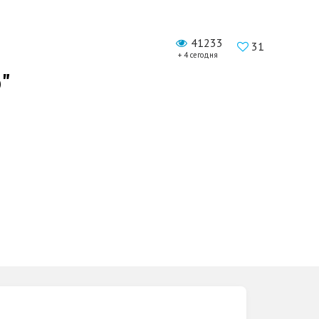
41233
31
+ 4 сегодня
"