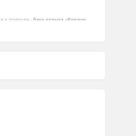
е к природе -
база отдыха «Кордон
 отличные условия проживания - сделают