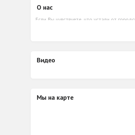
О нас
Если Вы чувствуете, что устали от город
Донаурово
» идеальное место для Вас. Ч
ваш отдых приятным, а полученные впечат
Видео
Мы на карте